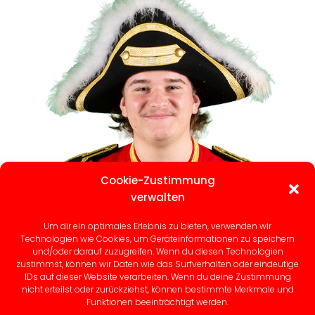
Cookie-Zustimmung
verwalten
Um dir ein optimales Erlebnis zu bieten, verwenden wir
Technologien wie Cookies, um Geräteinformationen zu speichern
und/oder darauf zuzugreifen. Wenn du diesen Technologien
Leon Winter
zustimmst, können wir Daten wie das Surfverhalten oder eindeutige
IDs auf dieser Website verarbeiten. Wenn du deine Zustimmung
nicht erteilst oder zurückziehst, können bestimmte Merkmale und
Funktionen beeinträchtigt werden.
Zeremonienmeister