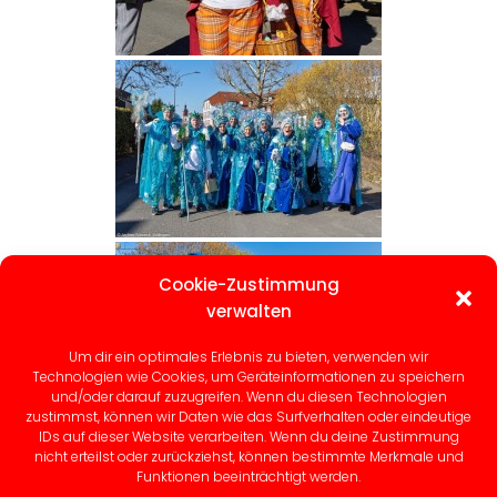
Cookie-Zustimmung
verwalten
Um dir ein optimales Erlebnis zu bieten, verwenden wir
Technologien wie Cookies, um Geräteinformationen zu speichern
und/oder darauf zuzugreifen. Wenn du diesen Technologien
zustimmst, können wir Daten wie das Surfverhalten oder eindeutige
IDs auf dieser Website verarbeiten. Wenn du deine Zustimmung
nicht erteilst oder zurückziehst, können bestimmte Merkmale und
1
2
...
15
►
Funktionen beeinträchtigt werden.