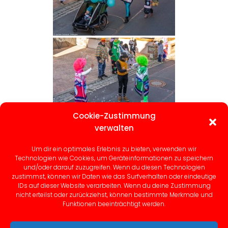
Cookie-Zustimmung
verwalten
Um dir ein optimales Erlebnis zu bieten, verwenden wir
Technologien wie Cookies, um Geräteinformationen zu speichern
und/oder darauf zuzugreifen. Wenn du diesen Technologien
zustimmst, können wir Daten wie das Surfverhalten oder eindeutige
IDs auf dieser Website verarbeiten. Wenn du deine Zustimmung
nicht erteilst oder zurückziehst, können bestimmte Merkmale und
Funktionen beeinträchtigt werden.