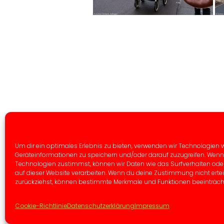
Um dir ein optimales Erlebnis zu bieten, verwenden wir Technologien 
Geräteinformationen zu speichern und/oder darauf zuzugreifen. Wenn
Technologien zustimmst, können wir Daten wie das Surfverhalten oder
© 2026 Zellinge
auf dieser Website verarbeiten. Wenn du deine Zustimmung nicht ertei
zurückziehst, können bestimmte Merkmale und Funktionen beeinträcht
Cookie-Richtlinie
Datenschutzerklärung
Impressum