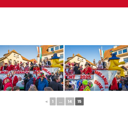
◄
1
...
14
15