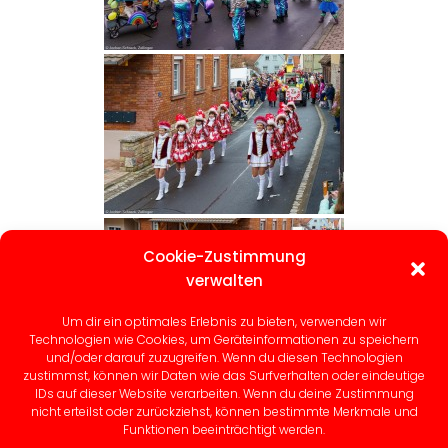
Cookie-Zustimmung
verwalten
Um dir ein optimales Erlebnis zu bieten, verwenden wir
Technologien wie Cookies, um Geräteinformationen zu speichern
und/oder darauf zuzugreifen. Wenn du diesen Technologien
zustimmst, können wir Daten wie das Surfverhalten oder eindeutige
IDs auf dieser Website verarbeiten. Wenn du deine Zustimmung
nicht erteilst oder zurückziehst, können bestimmte Merkmale und
1
2
...
4
►
Funktionen beeinträchtigt werden.