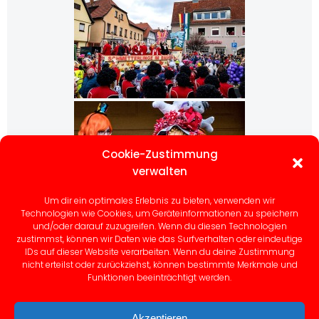
Cookie-Zustimmung
verwalten
Um dir ein optimales Erlebnis zu bieten, verwenden wir
Technologien wie Cookies, um Geräteinformationen zu speichern
und/oder darauf zuzugreifen. Wenn du diesen Technologien
zustimmst, können wir Daten wie das Surfverhalten oder eindeutige
IDs auf dieser Website verarbeiten. Wenn du deine Zustimmung
nicht erteilst oder zurückziehst, können bestimmte Merkmale und
Funktionen beeinträchtigt werden.
Akzeptieren