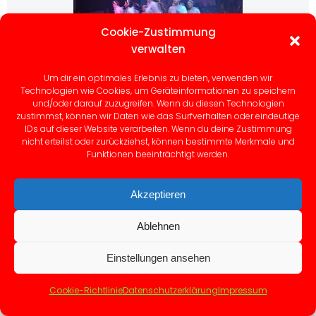
Cookie-Zustimmung
verwalten
Um dir ein optimales Erlebnis zu bieten, verwenden wir
Technologien wie Cookies, um Geräteinformationen zu speichern
und/oder darauf zuzugreifen. Wenn du diesen Technologien
zustimmst, können wir Daten wie das Surfverhalten oder eindeutige
IDs auf dieser Website verarbeiten. Wenn du deine Zustimmung
nicht erteilst oder zurückziehst, können bestimmte Merkmale und
Funktionen beeinträchtigt werden.
Akzeptieren
Ablehnen
Einstellungen ansehen
Cookie-Richtlinie
Datenschutzerklärung
Impressum